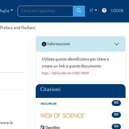
foglia
IT
LOGIN
(Preface and Postface)
Informazioni
Utilizza questo identificativo per citare o
creare un link a questo documento:
https://hdl.handle.net/11385/98197
Citazioni
ND
ND
ncere le
ND