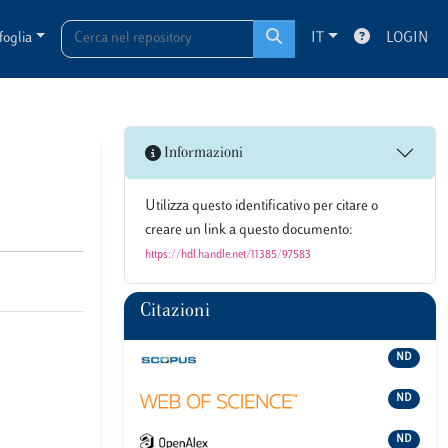
foglia
IT
LOGIN
Informazioni
Utilizza questo identificativo per citare o
creare un link a questo documento:
https://hdl.handle.net/11385/97583
Citazioni
ND
ND
ND