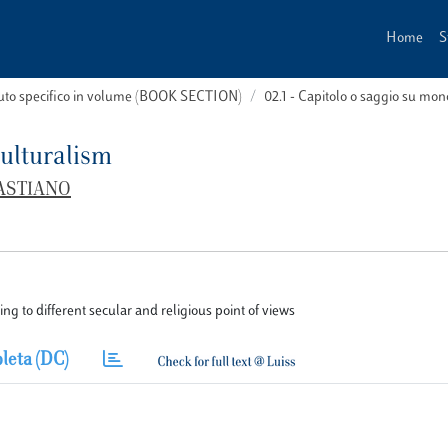
Home
S
buto specifico in volume (BOOK SECTION)
02.1 - Capitolo o saggio su m
culturalism
ASTIANO
ng to different secular and religious point of views
leta (DC)