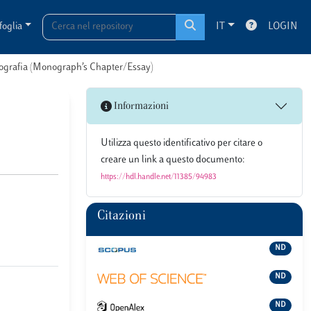
foglia
IT
LOGIN
onografia (Monograph’s Chapter/Essay)
Informazioni
Utilizza questo identificativo per citare o
creare un link a questo documento:
https://hdl.handle.net/11385/94983
Citazioni
ND
ND
ND