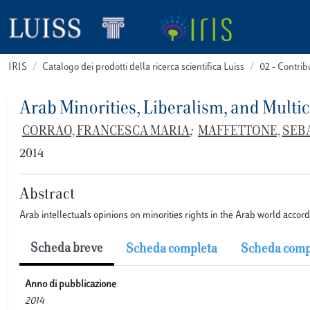
IRIS
Catalogo dei prodotti della ricerca scientifica Luiss
02 - Contri
Arab Minorities, Liberalism, and Multi
CORRAO, FRANCESCA MARIA
;
MAFFETTONE, SEB
2014
Abstract
Arab intellectuals opinions on minorities rights in the Arab world accordi
Scheda breve
Scheda completa
Scheda comp
Anno di pubblicazione
2014