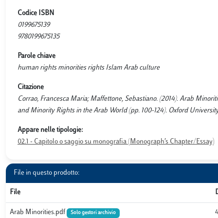
Codice ISBN
0199675139
9780199675135
Parole chiave
human rights minorities rights Islam Arab culture
Citazione
Corrao, Francesca Maria; Maffettone, Sebastiano. (2014). Arab Minoritie
and Minority Rights in the Arab World (pp. 100-124). Oxford Universit
Appare nelle tipologie:
02.1 - Capitolo o saggio su monografia (Monograph’s Chapter/Essay)
File in questo prodotto:
File
Arab Minorities.pdf
Solo gestori archivio