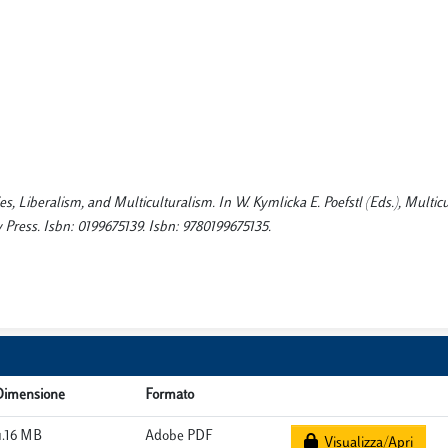
s, Liberalism, and Multiculturalism. In W. Kymlicka E. Poefstl (Eds.), Multic
y Press. Isbn: 0199675139. Isbn: 9780199675135.
Dimensione
Formato
4.16 MB
Adobe PDF
Visualizza/Apri