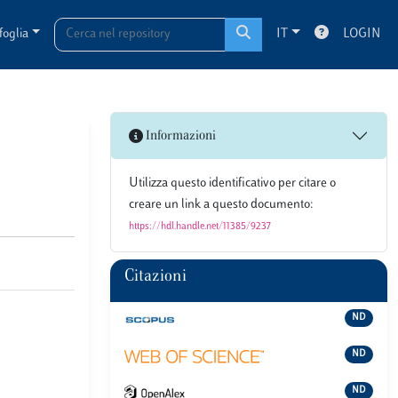
foglia
IT
LOGIN
Informazioni
Utilizza questo identificativo per citare o
creare un link a questo documento:
https://hdl.handle.net/11385/9237
Citazioni
ND
ND
ND