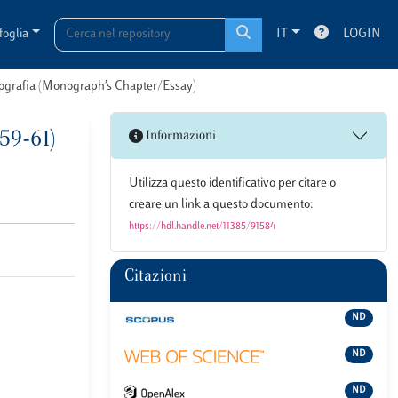
foglia
IT
LOGIN
onografia (Monograph’s Chapter/Essay)
 59-61)
Informazioni
Utilizza questo identificativo per citare o
creare un link a questo documento:
https://hdl.handle.net/11385/91584
Citazioni
ND
ND
ND