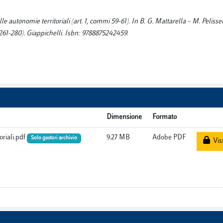
e autonomie territoriali (art. 1, commi 59-61). In B. G. Mattarella – M. Pelisser
261-280). Giappichelli. Isbn: 9788875242459.
Dimensione
Formato
oriali.pdf
9.27 MB
Adobe PDF
Solo gestori archivio
Visu