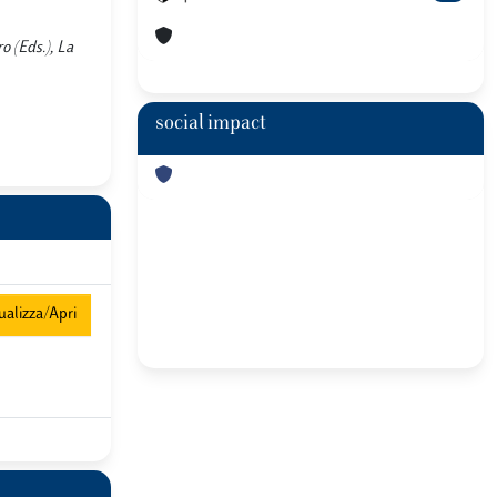
o (Eds.), La
social impact
alizza/Apri