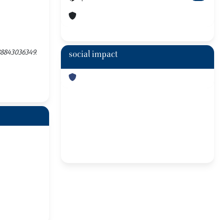
9788843036349.
social impact