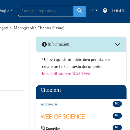
foglia
IT
LOGIN
onografia (Monograph’s Chapter/Essay)
Informazioni
Utilizza questo identificativo per citare o
creare un link a questo documento:
https://hdl.handle.net/11385/85941
Citazioni
ND
ND
ND