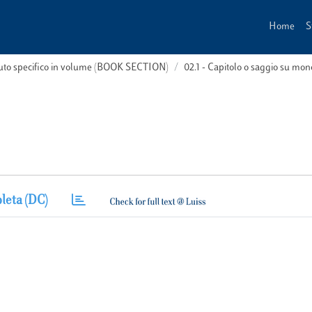
Home
S
buto specifico in volume (BOOK SECTION)
02.1 - Capitolo o saggio su m
leta (DC)