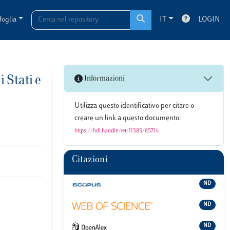
foglia
IT
LOGIN
 Stati e
Informazioni
Utilizza questo identificativo per citare o
creare un link a questo documento:
https://hdl.handle.net/11385/85714
Citazioni
ND
ND
ND