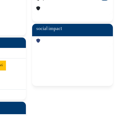
social impact
ri