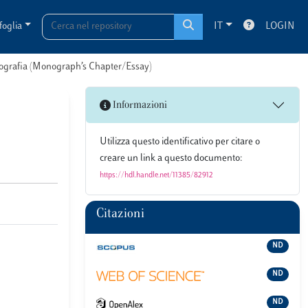
foglia
IT
LOGIN
onografia (Monograph’s Chapter/Essay)
Informazioni
Utilizza questo identificativo per citare o
creare un link a questo documento:
https://hdl.handle.net/11385/82912
Citazioni
ND
ND
ND