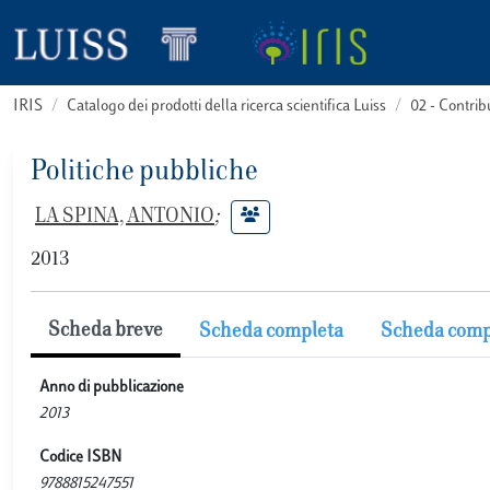
IRIS
Catalogo dei prodotti della ricerca scientifica Luiss
02 - Contri
Politiche pubbliche
LA SPINA, ANTONIO
;
2013
Scheda breve
Scheda completa
Scheda comp
Anno di pubblicazione
2013
Codice ISBN
9788815247551