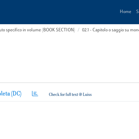
Home
S
buto specifico in volume (BOOK SECTION)
02.1 - Capitolo o saggio su m
leta (DC)