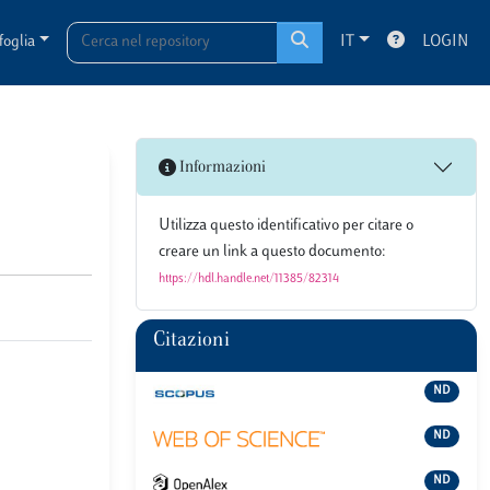
foglia
IT
LOGIN
Informazioni
Utilizza questo identificativo per citare o
creare un link a questo documento:
https://hdl.handle.net/11385/82314
Citazioni
ND
ND
ND