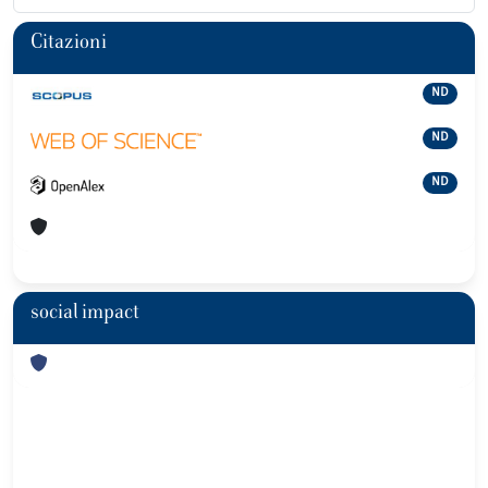
Citazioni
ND
ND
ND
social impact