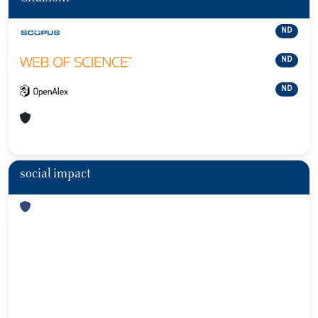
ND
ND
ND
social impact