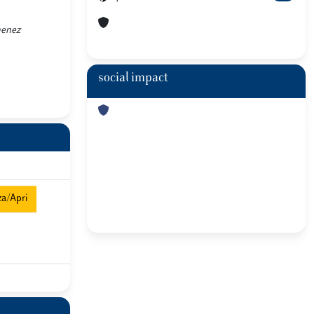
menez
social impact
za/Apri