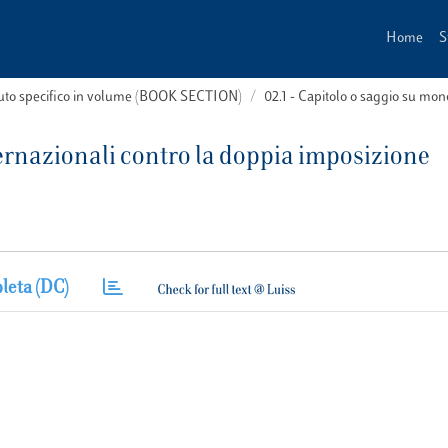
Home
S
buto specifico in volume (BOOK SECTION)
02.1 - Capitolo o saggio su m
ernazionali contro la doppia imposizione
leta (DC)