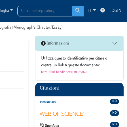
foglia
IT
LOGIN
onografia (Monograph’s Chapter/Essay)
Informazioni
Utilizza questo identificativo per citare o
creare un link a questo documento:
https://hdl.handle.net/11385/68690
Citazioni
ND
ND
ND