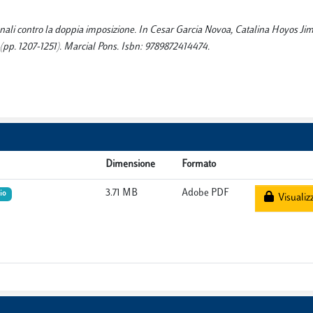
ionali contro la doppia imposizione. In Cesar Garcia Novoa, Catalina Hoyos Ji
1. (pp. 1207-1251). Marcial Pons. Isbn: 9789872414474.
Dimensione
Formato
3.71 MB
Adobe PDF
io
Visualiz