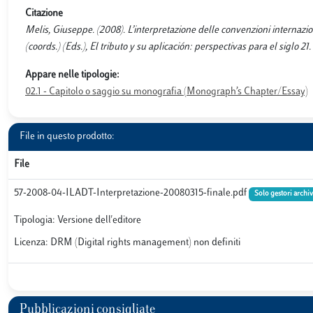
Citazione
Melis, Giuseppe. (2008). L’interpretazione delle convenzioni internaz
(coords.) (Eds.), El tributo y su aplicación: perspectivas para el siglo 2
Appare nelle tipologie:
02.1 - Capitolo o saggio su monografia (Monograph’s Chapter/Essay)
File in questo prodotto:
File
57-2008-04-ILADT-Interpretazione-20080315-finale.pdf
Solo gestori archiv
Tipologia: Versione dell'editore
Licenza: DRM (Digital rights management) non definiti
Pubblicazioni consigliate