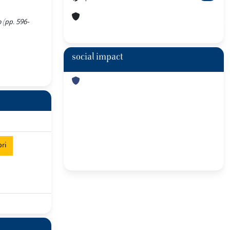
o (pp. 596-
social impact
ri