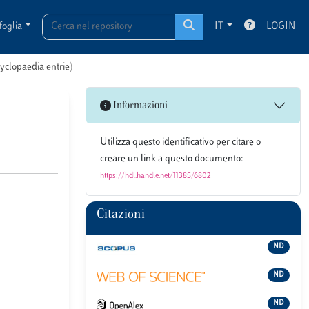
foglia
IT
LOGIN
cyclopaedia entrie)
Informazioni
Utilizza questo identificativo per citare o
creare un link a questo documento:
https://hdl.handle.net/11385/6802
Citazioni
ND
ND
ND