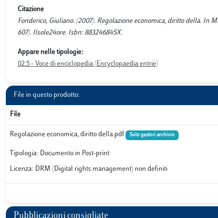
Citazione
Fonderico, Giuliano. (2007). Regolazione economica, diritto della. In Ma
607). Ilsole24ore. Isbn: 883246845X.
Appare nelle tipologie:
02.5 - Voce di enciclopedia (Encyclopaedia entrie)
File in questo prodotto:
File
Regolazione economica, diritto della.pdf
Solo gestori archivio
Tipologia: Documento in Post-print
Licenza: DRM (Digital rights management) non definiti
Pubblicazioni consigliate