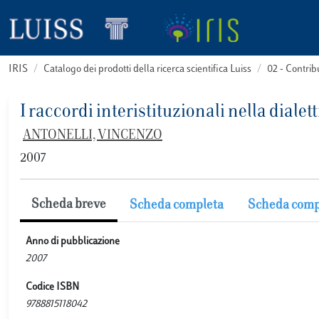
IRIS
Catalogo dei prodotti della ricerca scientifica Luiss
02 - Contri
I raccordi interistituzionali nella diale
ANTONELLI, VINCENZO
2007
Scheda breve
Scheda completa
Scheda comp
Anno di pubblicazione
2007
Codice ISBN
9788815118042