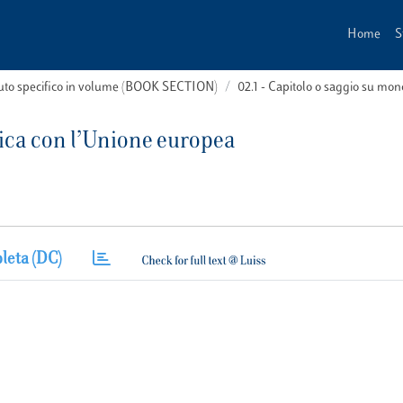
Home
S
buto specifico in volume (BOOK SECTION)
02.1 - Capitolo o saggio su m
ttica con l’Unione europea
leta (DC)