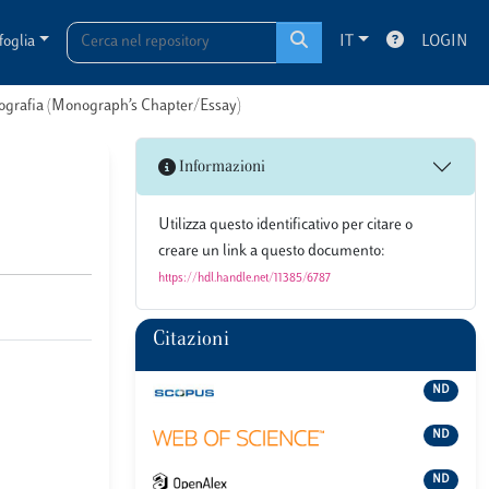
foglia
IT
LOGIN
onografia (Monograph’s Chapter/Essay)
Informazioni
Utilizza questo identificativo per citare o
creare un link a questo documento:
https://hdl.handle.net/11385/6787
Citazioni
ND
ND
ND