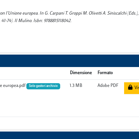
a con l’Unione europea. In G. Carpani T. Groppi M. Olivetti A. Siniscalchi (Eds.)
. 41-74). Il Mulino. Isbn: 9788815118042.
Dimensione
Formato
ione europea.pdf
1.3 MB
Adobe PDF
Solo gestori archivio
Vis