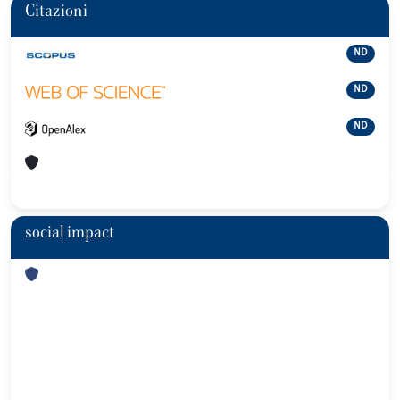
Citazioni
ND
ND
ND
social impact