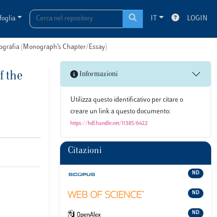
foglia
IT
LOGIN
onografia (Monograph’s Chapter/Essay)
f the
Informazioni
Utilizza questo identificativo per citare o
creare un link a questo documento:
https://hdl.handle.net/11385/6422
Citazioni
ND
ND
ND