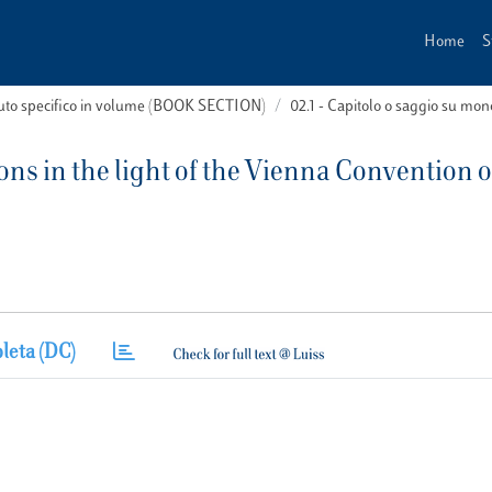
Home
S
buto specifico in volume (BOOK SECTION)
02.1 - Capitolo o saggio su m
ons in the light of the Vienna Convention o
leta (DC)