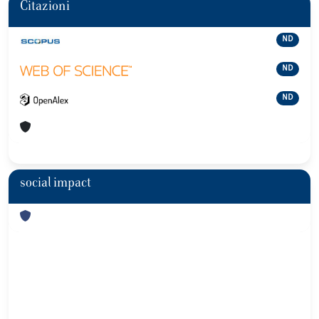
Citazioni
ND
ND
ND
social impact