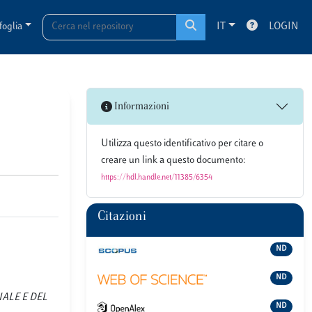
foglia
IT
LOGIN
Informazioni
Utilizza questo identificativo per citare o
creare un link a questo documento:
https://hdl.handle.net/11385/6354
Citazioni
ND
ND
RCIALE E DEL
ND