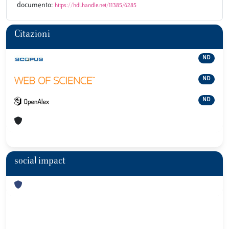
documento:
https://hdl.handle.net/11385/6285
Citazioni
ND
ND
ND
social impact