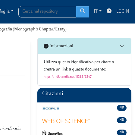
foglia
IT
LOGIN
onografia (Monograph’s Chapter/Essay)
Informazioni
Utilizza questo identificativo per citare o
creare un link a questo documento:
https://hdl.handle.net/11385/6247
Citazioni
ND
ND
i ordinarie.
ND