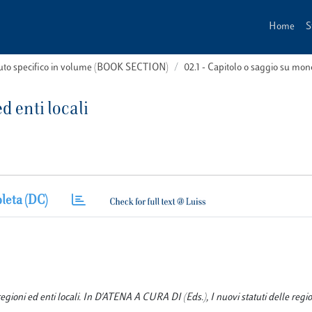
Home
S
buto specifico in volume (BOOK SECTION)
02.1 - Capitolo o saggio su m
d enti locali
leta (DC)
ni ed enti locali. In D'ATENA A CURA DI (Eds.), I nuovi statuti delle region