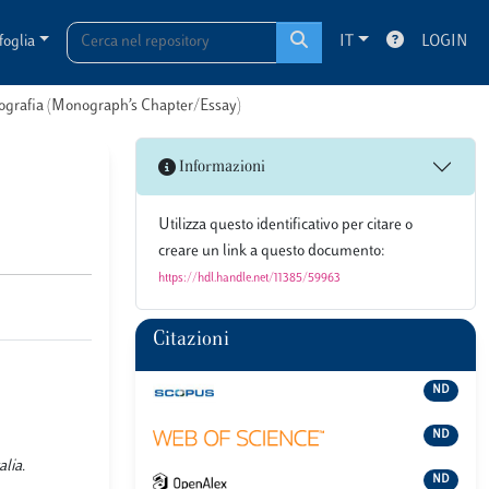
foglia
IT
LOGIN
onografia (Monograph’s Chapter/Essay)
Informazioni
Utilizza questo identificativo per citare o
creare un link a questo documento:
https://hdl.handle.net/11385/59963
Citazioni
ND
ND
lia.
ND