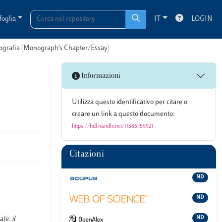
foglia
IT
LOGIN
onografia (Monograph’s Chapter/Essay)
Informazioni
Utilizza questo identificativo per citare o
creare un link a questo documento:
https://hdl.handle.net/11385/59921
Citazioni
ND
ND
ND
le: il