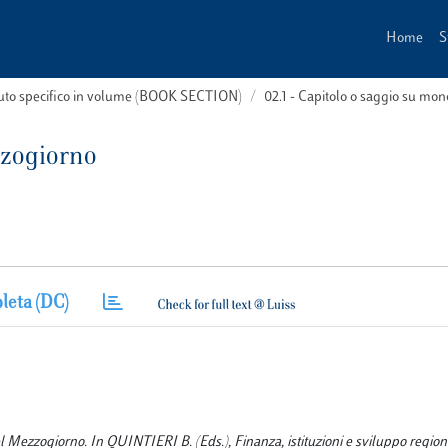
Home
S
buto specifico in volume (BOOK SECTION)
02.1 - Capitolo o saggio su m
zzogiorno
leta (DC)
l Mezzogiorno. In QUINTIERI B. (Eds.), Finanza, istituzioni e sviluppo regiona