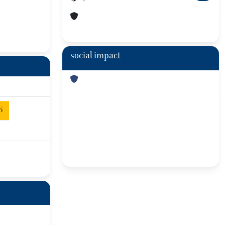
social impact
i