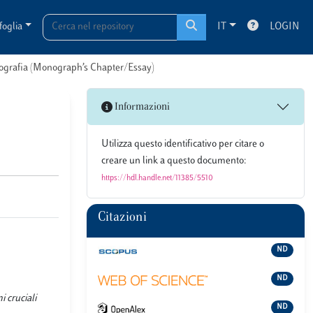
foglia
IT
LOGIN
onografia (Monograph’s Chapter/Essay)
Informazioni
Utilizza questo identificativo per citare o
creare un link a questo documento:
https://hdl.handle.net/11385/5510
Citazioni
ND
ND
i cruciali
ND