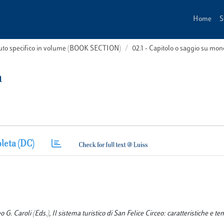
Home
S
buto specifico in volume (BOOK SECTION)
02.1 - Capitolo o saggio su m
a
leta (DC)
G. Caroli (Eds.), Il sistema turistico di San Felice Circeo: caratteristiche e tem