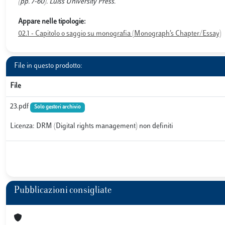
(pp. 7-60). Luiss University Press.
Appare nelle tipologie:
02.1 - Capitolo o saggio su monografia (Monograph’s Chapter/Essay)
File in questo prodotto:
File
23.pdf
Solo gestori archivio
Licenza: DRM (Digital rights management) non definiti
Pubblicazioni consigliate