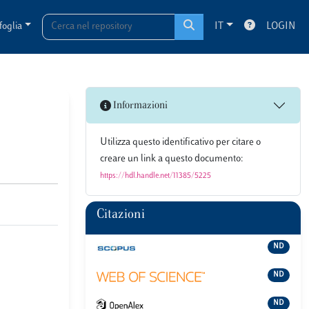
foglia
IT
LOGIN
Informazioni
Utilizza questo identificativo per citare o
creare un link a questo documento:
https://hdl.handle.net/11385/5225
Citazioni
ND
ND
ND