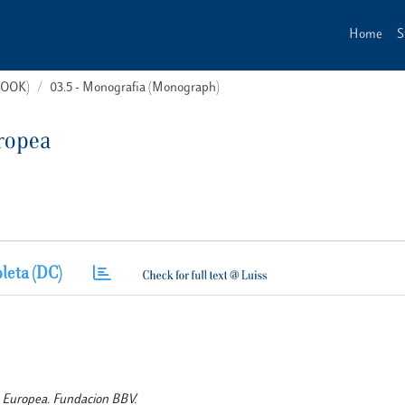
Home
S
(BOOK)
03.5 - Monografia (Monograph)
uropea
leta (DC)
ria Europea. Fundacion BBV.