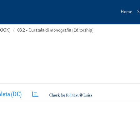
Home
S
(BOOK)
03.2 - Curatela di monografia (Editorship)
leta (DC)