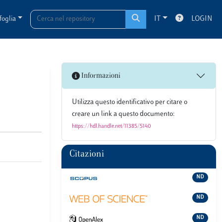
foglia
IT
LOGIN
Informazioni
Utilizza questo identificativo per citare o
creare un link a questo documento:
https://hdl.handle.net/11385/5140
Citazioni
ND
ND
ND