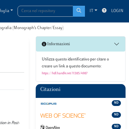
foglia
IT
LOGIN
onografia (Monograph’s Chapter/Essay)
Informazioni
Utilizza questo identificativo per citare o
creare un link a questo documento:
https://hdl.handle.net/11385/4987
Citazioni
ND
ND
ion in Post-
ND