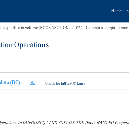
Home
S
buto specifico in volume (BOOK SECTION)
02.1 - Capitolo o saggio su m
ction Operations
leta (DC)
ion Operations. In DUFOURCQ J. AND YOST D.S. EDS. (Eds.), NATO-EU Cooperat