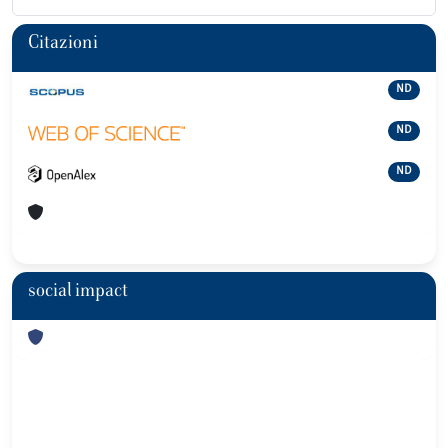
Citazioni
ND
ND
ND
social impact