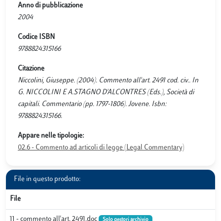
Anno di pubblicazione
2004
Codice ISBN
9788824315166
Citazione
Niccolini, Giuseppe. (2004). Commento all'art. 2491 cod. civ.. In
G. NICCOLINI E A.STAGNO D'ALCONTRES (Eds.), Società di
capitali. Commentario (pp. 1797-1806). Jovene. Isbn:
9788824315166.
Appare nelle tipologie:
02.6 - Commento ad articoli di legge (Legal Commentary)
File in questo prodotto:
File
11 - commento all'art. 2491.doc
Solo gestori archivio