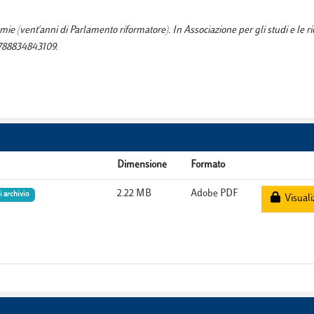
e (vent'anni di Parlamento riformatore). In Associazione per gli studi e le r
9788834843109.
Dimensione
Formato
2.22 MB
Adobe PDF
i archivio
Visuali