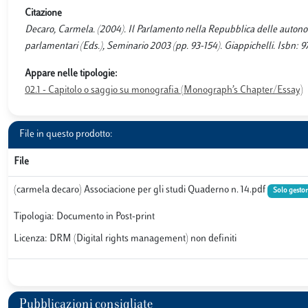
Citazione
Decaro, Carmela. (2004). Il Parlamento nella Repubblica delle autonomi
parlamentari (Eds.), Seminario 2003 (pp. 93-154). Giappichelli. Isbn: 
Appare nelle tipologie:
02.1 - Capitolo o saggio su monografia (Monograph’s Chapter/Essay)
File in questo prodotto:
File
(carmela decaro) Associacione per gli studi Quaderno n. 14.pdf
Solo gestor
Tipologia: Documento in Post-print
Licenza: DRM (Digital rights management) non definiti
Pubblicazioni consigliate