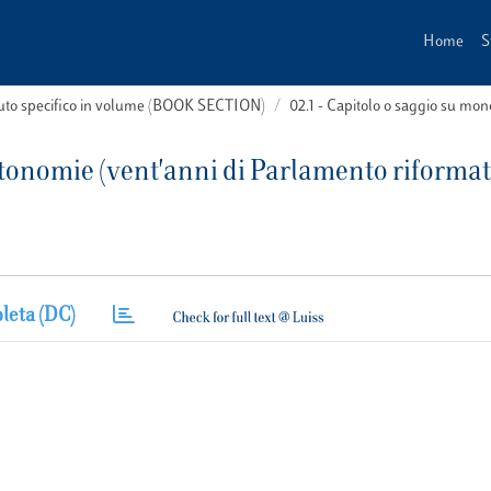
Home
S
buto specifico in volume (BOOK SECTION)
02.1 - Capitolo o saggio su m
utonomie (vent'anni di Parlamento riformat
leta (DC)