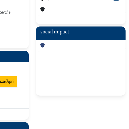
icerche
social impact
zza/Apri