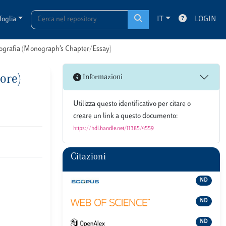
foglia
IT
LOGIN
onografia (Monograph’s Chapter/Essay)
ore)
Informazioni
Utilizza questo identificativo per citare o
creare un link a questo documento:
https://hdl.handle.net/11385/4559
Citazioni
ND
ND
ND