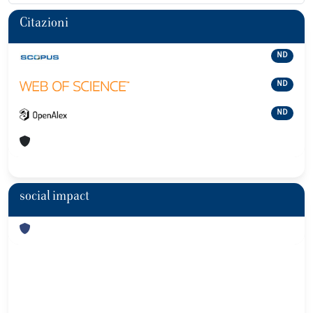
Citazioni
ND
ND
ND
social impact