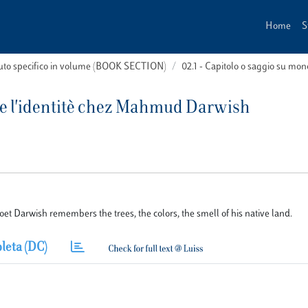
Home
S
buto specifico in volume (BOOK SECTION)
02.1 - Capitolo o saggio su m
de l'identitè chez Mahmud Darwish
 poet Darwish remembers the trees, the colors, the smell of his native land.
leta (DC)