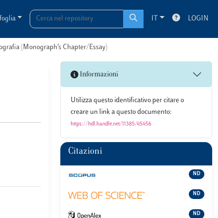
foglia
IT
LOGIN
onografia (Monograph’s Chapter/Essay)
Informazioni
Utilizza questo identificativo per citare o
creare un link a questo documento:
https://hdl.handle.net/11385/45456
Citazioni
ND
ND
ND