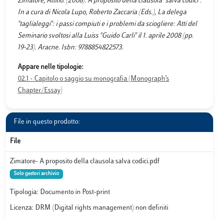
Zimatore, Attilio. (2008). A proposito della clausola "salva codici".
In a cura di Nicola Lupo, Roberto Zaccaria (Eds.), La delega
"taglialeggi": i passi compiuti e i problemi da sciogliere: Atti del
Seminario svoltosi alla Luiss "Guido Carli" il 1. aprile 2008 (pp.
19-23). Aracne. Isbn: 9788854822573.
Appare nelle tipologie:
02.1 - Capitolo o saggio su monografia (Monograph’s
Chapter/Essay)
File in questo prodotto:
File
Zimatore- A proposito della clausola salva codici.pdf
Solo gestori archivio
Tipologia: Documento in Post-print
Licenza: DRM (Digital rights management) non definiti