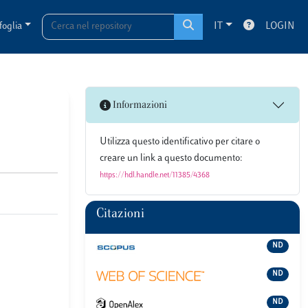
foglia
IT
LOGIN
Informazioni
Utilizza questo identificativo per citare o
creare un link a questo documento:
https://hdl.handle.net/11385/4368
Citazioni
ND
ND
ND