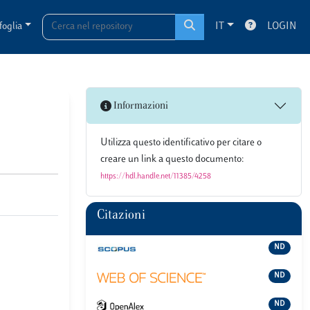
foglia
IT
LOGIN
Informazioni
Utilizza questo identificativo per citare o
creare un link a questo documento:
https://hdl.handle.net/11385/4258
Citazioni
ND
ND
ND