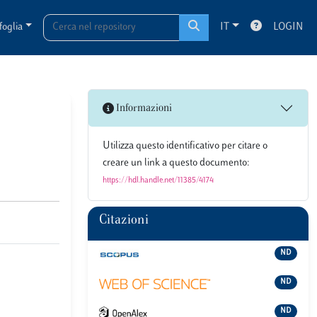
foglia
IT
LOGIN
Informazioni
Utilizza questo identificativo per citare o
creare un link a questo documento:
https://hdl.handle.net/11385/4174
Citazioni
ND
ND
ND