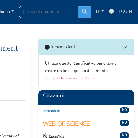
foglia
IT
LOGIN
opment
Informazioni
Utilizza questo identificativo per citare o
creare un link a questo documento:
https://hdl.handle.net/11385/40085
Citazioni
ND
ND
ND
versity of