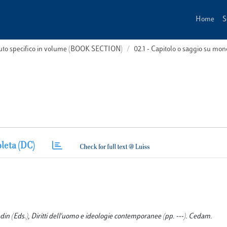
Home
S
buto specifico in volume (BOOK SECTION)
02.1 - Capitolo o saggio su m
leta (DC)
vedin (Eds.), Diritti dell'uomo e ideologie contemporanee (pp. ---). Cedam.