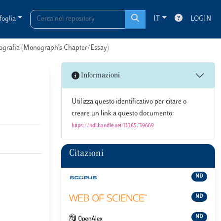
foglia
IT
LOGIN
onografia (Monograph’s Chapter/Essay)
Informazioni
Utilizza questo identificativo per citare o
creare un link a questo documento:
https://hdl.handle.net/11385/39669
Citazioni
ND
ND
ND