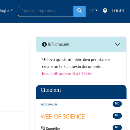
foglia
IT
LOGIN
Informazioni
Utilizza questo identificativo per citare o
creare un link a questo documento:
https://hdl.handle.net/11385/38064
Citazioni
ND
ND
ND