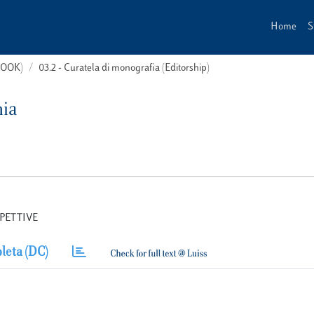
Home
S
(BOOK)
03.2 - Curatela di monografia (Editorship)
mia
SPETTIVE
leta (DC)