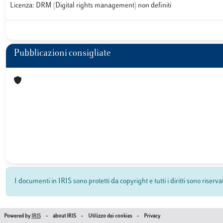
Licenza: DRM (Digital rights management) non definiti
Pubblicazioni consigliate
I documenti in IRIS sono protetti da copyright e tutti i diritti sono riserva
Powered by
IRIS
-
about IRIS
-
Utilizzo dei cookies
-
Privacy