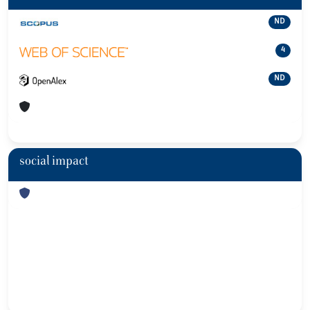
ND
4
ND
social impact