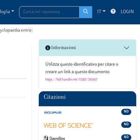
foglia
IT
LOGIN
cyclopaedia entrie)
Informazioni
Utilizza questo identificativo per citare o
creare un link a questo documento:
https://hdl.handle.net/11385/36067
Citazioni
ND
ND
ND