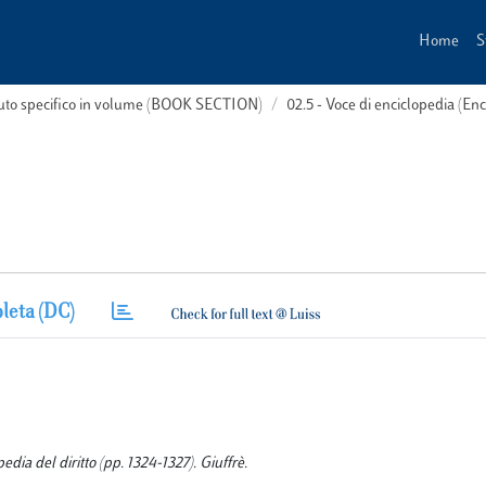
Home
S
buto specifico in volume (BOOK SECTION)
02.5 - Voce di enciclopedia (En
leta (DC)
dia del diritto (pp. 1324-1327). Giuffrè.