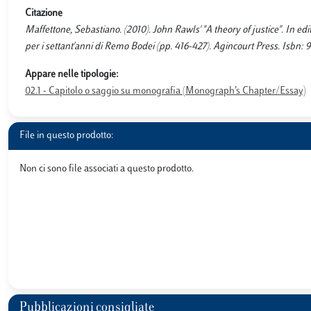
Citazione
Maffettone, Sebastiano. (2010). John Rawls' "A theory of justice". In ed
per i settant'anni di Remo Bodei (pp. 416-427). Agincourt Press. Isbn:
Appare nelle tipologie:
02.1 - Capitolo o saggio su monografia (Monograph’s Chapter/Essay)
File in questo prodotto:
Non ci sono file associati a questo prodotto.
Pubblicazioni consigliate