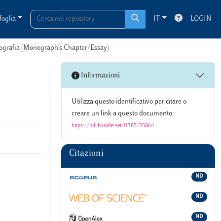
foglia
IT
LOGIN
onografia (Monograph’s Chapter/Essay)
Informazioni
Utilizza questo identificativo per citare o
creare un link a questo documento:
https://hdl.handle.net/11385/35864
Citazioni
ND
ND
ND