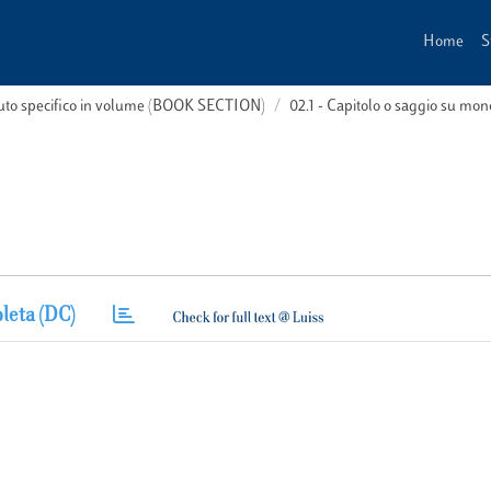
Home
S
buto specifico in volume (BOOK SECTION)
02.1 - Capitolo o saggio su m
leta (DC)