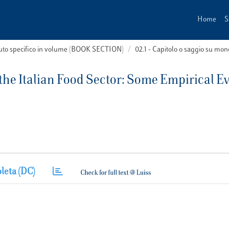
Home
S
buto specifico in volume (BOOK SECTION)
02.1 - Capitolo o saggio su m
 the Italian Food Sector: Some Empirical E
leta (DC)