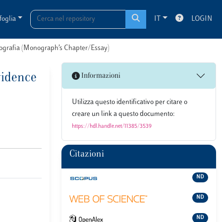
foglia
IT
LOGIN
onografia (Monograph’s Chapter/Essay)
vidence
Informazioni
Utilizza questo identificativo per citare o
creare un link a questo documento:
https://hdl.handle.net/11385/3539
Citazioni
ND
ND
ND