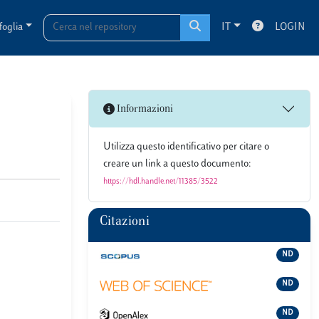
foglia
IT
LOGIN
Informazioni
Utilizza questo identificativo per citare o
creare un link a questo documento:
https://hdl.handle.net/11385/3522
Citazioni
ND
ND
ND