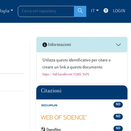
foglia
IT
LOGIN
Informazioni
Utilizza questo identificativo per citare o
creare un link a questo documento:
https://hdl.handle.net/11385/3475
Citazioni
ND
ND
ND