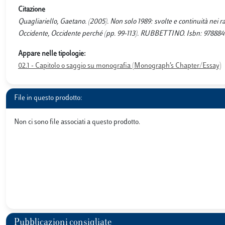
Citazione
Quagliariello, Gaetano. (2005). Non solo 1989: svolte e continuità nei
Occidente, Occidente perché (pp. 99-113). RUBBETTINO. Isbn: 978884
Appare nelle tipologie:
02.1 - Capitolo o saggio su monografia (Monograph’s Chapter/Essay)
File in questo prodotto:
Non ci sono file associati a questo prodotto.
Pubblicazioni consigliate