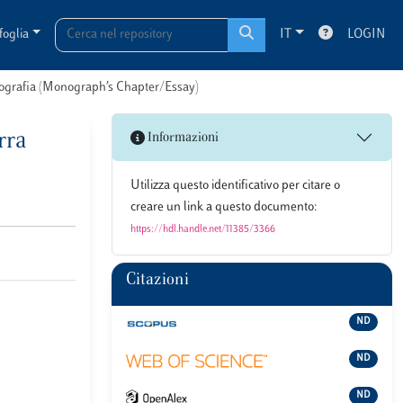
foglia
IT
LOGIN
onografia (Monograph’s Chapter/Essay)
rra
Informazioni
Utilizza questo identificativo per citare o
creare un link a questo documento:
https://hdl.handle.net/11385/3366
Citazioni
ND
ND
ND