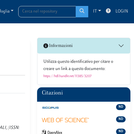
foglia
IT
LOGIN
Informazioni
Utilizza questo identificativo per citare o
creare un link a questo documento:
https://hdl.handle.net/11385/3207
Citazioni
ND
ND
ALI, (ISSN:
ND