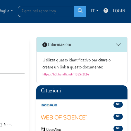
foglia
IT
LOGIN
Informazioni
Utilizza questo identificativo per citare o
creare un link a questo documento:
https://hdl.handle.net/11385/3124
Citazioni
ND
ND
I: ---.
ND