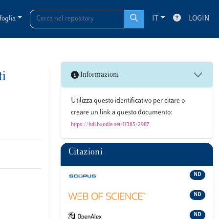
foglia
IT
LOGIN
ti
Informazioni
Utilizza questo identificativo per citare o
creare un link a questo documento:
https://hdl.handle.net/11385/2987
Citazioni
ND
ND
ND