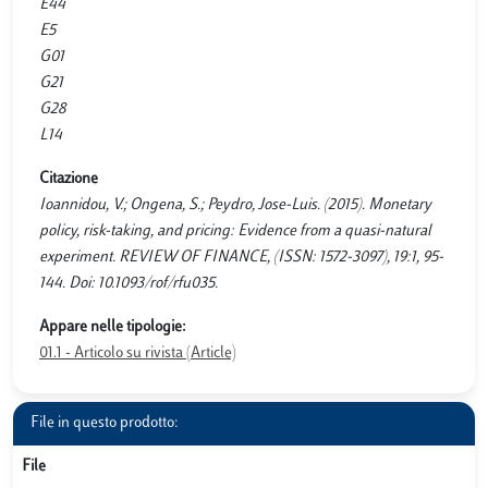
E44
E5
G01
G21
G28
L14
Citazione
Ioannidou, V.; Ongena, S.; Peydro, Jose-Luis. (2015). Monetary
policy, risk-taking, and pricing: Evidence from a quasi-natural
experiment. REVIEW OF FINANCE, (ISSN: 1572-3097), 19:1, 95-
144. Doi: 10.1093/rof/rfu035.
Appare nelle tipologie:
01.1 - Articolo su rivista (Article)
File in questo prodotto:
File