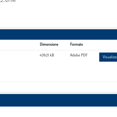
, 727-741.
Dimensione
Formato
439.21 kB
Adobe PDF
Visualizz