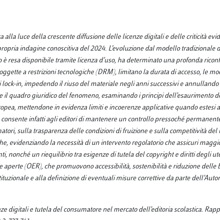
 alla luce della crescente diffusione delle licenze digitali e delle criticità evi
opria indagine conoscitiva del 2024. L’evoluzione dal modello tradizionale d
esto è resa disponibile tramite licenza d’uso, ha determinato una profonda rico
 soggette a restrizioni tecnologiche (DRM), limitano la durata di accesso, le mod
di lock-in, impedendo il riuso del materiale negli anni successivi e annullando
sce il quadro giuridico del fenomeno, esaminando i principi dell’esaurimento de
uropea, mettendone in evidenza limiti e incoerenze applicative quando estesi a
o consente infatti agli editori di mantenere un controllo pressoché permanent
atori, sulla trasparenza delle condizioni di fruizione e sulla competitività del
he, evidenziando la necessità di un intervento regolatorio che assicuri maggi
nti, nonché un riequilibrio tra esigenze di tutela del copyright e diritti degli ute
e aperte (OER), che promuovono accessibilità, sostenibilità e riduzione delle 
stituzionale e alla definizione di eventuali misure correttive da parte dell’Autor
e digitali e tutela del consumatore nel mercato dell’editoria scolastica. Rapp