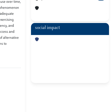
euse over time,
is phenomenon
inadequate
exercising
rency, and
social impact
access and
f alternative
ms to