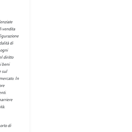
denziate
i vendita
nfigurazione
alità di
 ogni
l diritto
i beni
e sul
 mercato. In
ore
nti.
barriere
ità.
orto di