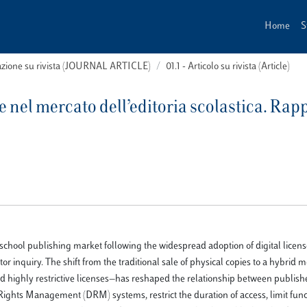
Home
S
cazione su rivista (JOURNAL ARTICLE)
01.1 - Articolo su rivista (Article)
e nel mercato dell’editoria scolastica. Rap
school publishing market following the widespread adoption of digital licens
or inquiry. The shift from the traditional sale of physical copies to a hybri
nd highly restrictive licenses—has reshaped the relationship between publishe
Rights Management (DRM) systems, restrict the duration of access, limit funct