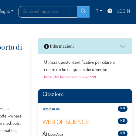
foglia
IT
LOGIN
porto di
Informazioni
Utilizza questo identificativo per citare o
creare un link a questo documento:
https://hdl.handle.net/11385/262219
Citazioni
es, as
ND
d model—where
ND
rs, schools,
ionalities
ND