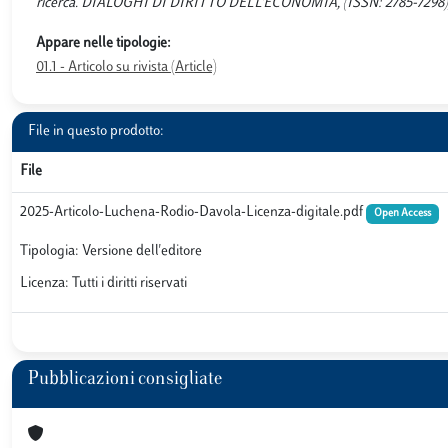
ricerca. DIALOGHI DI DIRITTO DELL'ECONOMIA, (ISSN: 2785-7298),2
Appare nelle tipologie:
01.1 - Articolo su rivista (Article)
File in questo prodotto:
File
2025-Articolo-Luchena-Rodio-Davola-Licenza-digitale.pdf
Open Access
Tipologia: Versione dell'editore
Licenza: Tutti i diritti riservati
Pubblicazioni consigliate