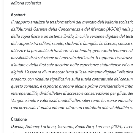
editoria scolastica
Abstract
Il rapporto analizza le trasformazioni del mercato dell’editoria scolastica
dall’Autorità Garante della Concorrenza e del Mercato (AGCM) nella pr
della copia fisica a un sistema ibrido, in cui la versione digitale del t
del rapporto tra editori, scuole, studenti e famiglie. Le licenze, spesso
utilizzo e la possibilità di trasferire il contenuto, generando fenomeni 
possibilità di circolazione nel mercato dell’usato. Il rapporto ricostrui
d’autore e della first sale doctrine nelle esperienze statunitense ed e
digitali. L’assenza di un meccanismo di “esaurimento digitale” effettiv
prodotto, con ricadute significative sulla tutela contrattuale dei consum
questo contesto, il rapporto propone alcune prime considerazioni critic
interoperabilità, diritti effettivi di accesso e conservazione per gli stude
Vengono inoltre valorizzati modelli alternativi come le risorse educativ
concorrenziali. L’analisi intende offrire un contributo utile al dibattito i
Citazione
Davola, Antonio; Luchena, Giovanni; Rodio Nico, Lorenzo. (2025). Licenz